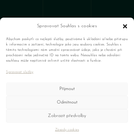
Spravovat Souhlas s cookies
Abychom poskytli co nejlepší služby, používáme k ukládání a/nebo přístupu
k informacím o zařízení, technologie jako jsou soubory cookies. Souhlas s
těmito technologiemi nám umožní zpracovávat údaje, jako je chování při
+420 607 706 547
procházení nebo jedinečná ID na tomto webu. Nesouhlas nebo odvolání
souhlasu může nepříznivě ovlivnit určité vlastnosti a funkce.
antoninkaplan@outlook.com
Spravovat služby
antoninkaplan
Příjmout
Letenské náměstí 5,
170 00 Praha 7-Holešovice, Česko
Odmítnout
Zobrazit předvolby
Obchodní podmínky
Zásady cookies