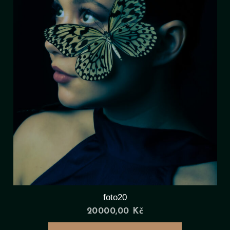
foto20
20000,00
Kč